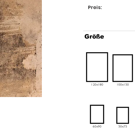
Preis:
Größe
120x180
100x150
60x90
50x75