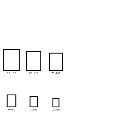
90x135
80x120
70x105
40x60
30x45
20x30