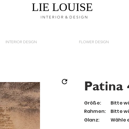
LIE LOUISE
I N T E R I O R & D E S I G N
INTERIOR DESIGN
FLOWER DESIGN
Patina 
Größe:
Bitte w
Rahmen:
Bitte 
Glanz:
Wähle 